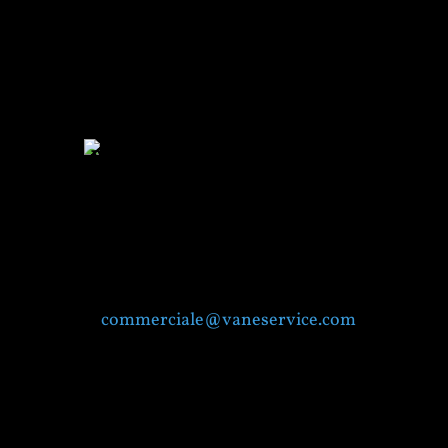
CONTATTI
WHATSAPP + 39 392 9593364
DOVE
SIAMO Via Lazio, 11, 40069 Zola
Predosa (BO)
commerciale@vaneservice.com
+39 051/6166973